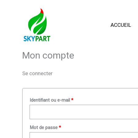
Aller
Obligatoire
Obligatoire
au
contenu
ACCUEIL
Mon compte
Se connecter
Identifiant ou e-mail
*
Mot de passe
*